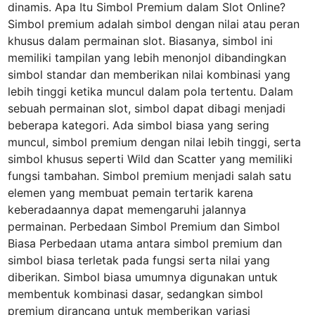
dinamis. Apa Itu Simbol Premium dalam Slot Online?
e
Simbol premium adalah simbol dengan nilai atau peran
n
khusus dalam permainan slot. Biasanya, simbol ini
u
memiliki tampilan yang lebih menonjol dibandingkan
h
simbol standar dan memberikan nilai kombinasi yang
i
lebih tinggi ketika muncul dalam pola tertentu. Dalam
n
sebuah permainan slot, simbol dapat dibagi menjadi
y
beberapa kategori. Ada simbol biasa yang sering
a
muncul, simbol premium dengan nilai lebih tinggi, serta
d
simbol khusus seperti Wild dan Scatter yang memiliki
e
fungsi tambahan. Simbol premium menjadi salah satu
n
elemen yang membuat pemain tertarik karena
g
keberadaannya dapat memengaruhi jalannya
a
permainan. Perbedaan Simbol Premium dan Simbol
n
Biasa Perbedaan utama antara simbol premium dan
M
simbol biasa terletak pada fungsi serta nilai yang
u
diberikan. Simbol biasa umumnya digunakan untuk
d
membentuk kombinasi dasar, sedangkan simbol
a
premium dirancang untuk memberikan variasi