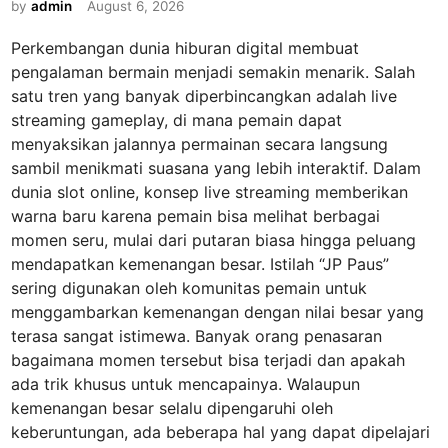
G
e
by
admin
August 6, 2026
a
d
Perkembangan dunia hiburan digital membuat
m
i
pengalaman bermain menjadi semakin menarik. Salah
e
n
satu tren yang banyak diperbincangkan adalah live
p
streaming gameplay, di mana pemain dapat
l
menyaksikan jalannya permainan secara langsung
a
sambil menikmati suasana yang lebih interaktif. Dalam
y
dunia slot online, konsep live streaming memberikan
M
warna baru karena pemain bisa melihat berbagai
G
momen seru, mulai dari putaran biasa hingga peluang
L
mendapatkan kemenangan besar. Istilah “JP Paus”
i
sering digunakan oleh komunitas pemain untuk
v
menggambarkan kemenangan dengan nilai besar yang
e
terasa sangat istimewa. Banyak orang penasaran
R
bagaimana momen tersebut bisa terjadi dan apakah
o
ada trik khusus untuk mencapainya. Walaupun
u
kemenangan besar selalu dipengaruhi oleh
l
keberuntungan, ada beberapa hal yang dapat dipelajari
e