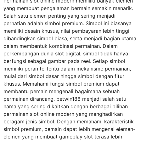
Permainan slot online modern memiliki banyak elemen
o
i
yang membuat pengalaman bermain semakin menarik.
v
n
Salah satu elemen penting yang sering menjadi
e
perhatian adalah simbol premium. Simbol ini biasanya
r
memiliki desain khusus, nilai pembayaran lebih tinggi
B
dibandingkan simbol biasa, serta menjadi bagian utama
o
dalam membentuk kombinasi permainan. Dalam
n
perkembangan dunia slot digital, simbol tidak hanya
u
berfungsi sebagai gambar pada reel. Setiap simbol
s
memiliki peran tertentu dalam mekanisme permainan,
d
mulai dari simbol dasar hingga simbol dengan fitur
a
khusus. Memahami fungsi simbol premium dapat
n
membantu pemain mengenali bagaimana sebuah
C
permainan dirancang. betwin188 menjadi salah satu
a
nama yang sering dikaitkan dengan berbagai pilihan
r
permainan slot online modern yang menghadirkan
a
beragam jenis simbol. Dengan memahami karakteristik
M
simbol premium, pemain dapat lebih mengenal elemen-
e
elemen yang membuat gameplay slot terasa lebih
m