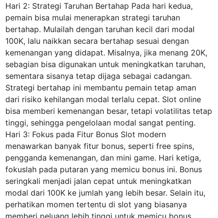
Hari 2: Strategi Taruhan Bertahap Pada hari kedua,
k
pemain bisa mulai menerapkan strategi taruhan
a
bertahap. Mulailah dengan taruhan kecil dari modal
n
100K, lalu naikkan secara bertahap sesuai dengan
F
kemenangan yang didapat. Misalnya, jika menang 20K,
i
sebagian bisa digunakan untuk meningkatkan taruhan,
t
sementara sisanya tetap dijaga sebagai cadangan.
u
Strategi bertahap ini membantu pemain tetap aman
r
dari risiko kehilangan modal terlalu cepat. Slot online
N
bisa memberi kemenangan besar, tetapi volatilitas tetap
a
tinggi, sehingga pengelolaan modal sangat penting.
g
Hari 3: Fokus pada Fitur Bonus Slot modern
a
menawarkan banyak fitur bonus, seperti free spins,
u
pengganda kemenangan, dan mini game. Hari ketiga,
n
fokuslah pada putaran yang memicu bonus ini. Bonus
t
seringkali menjadi jalan cepat untuk meningkatkan
u
modal dari 100K ke jumlah yang lebih besar. Selain itu,
k
perhatikan momen tertentu di slot yang biasanya
M
memberi peluang lebih tinggi untuk memicu bonus.