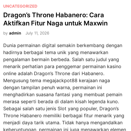
e
P
UNCATEGORIZED
n
o
Dragon’s Throne Habanero: Cara
a
s
Aktifkan Fitur Naga untuk Maxwin
l
t
S
e
by
admin
July 11, 2026
i
d
Dunia permainan digital semakin berkembang dengan
m
i
hadirnya berbagai tema unik yang menawarkan
b
n
pengalaman bermain berbeda. Salah satu judul yang
o
menarik perhatian para penggemar permainan kasino
l
online adalah Dragon’s Throne dari Habanero.
P
Mengusung tema megajackpot88 kerajaan naga
r
dengan tampilan penuh warna, permainan ini
e
menghadirkan suasana fantasi yang membuat pemain
m
merasa seperti berada di dalam kisah legenda kuno.
i
Sebagai salah satu jenis Slot yang populer, Dragon’s
u
Throne Habanero memiliki berbagai fitur menarik yang
m
menjadi daya tarik utama. Tidak hanya mengandalkan
d
keberuntungan, permainan ini juga menawarkan elemen