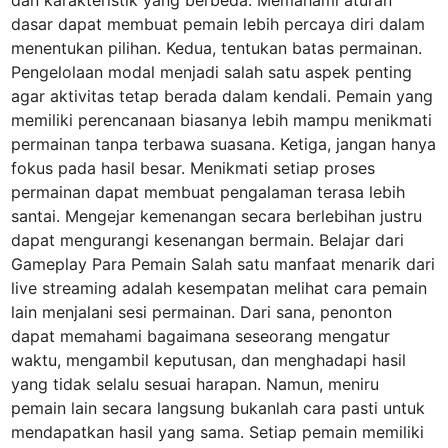
dan karakteristik yang berbeda. Memahami aturan
dasar dapat membuat pemain lebih percaya diri dalam
menentukan pilihan. Kedua, tentukan batas permainan.
Pengelolaan modal menjadi salah satu aspek penting
agar aktivitas tetap berada dalam kendali. Pemain yang
memiliki perencanaan biasanya lebih mampu menikmati
permainan tanpa terbawa suasana. Ketiga, jangan hanya
fokus pada hasil besar. Menikmati setiap proses
permainan dapat membuat pengalaman terasa lebih
santai. Mengejar kemenangan secara berlebihan justru
dapat mengurangi kesenangan bermain. Belajar dari
Gameplay Para Pemain Salah satu manfaat menarik dari
live streaming adalah kesempatan melihat cara pemain
lain menjalani sesi permainan. Dari sana, penonton
dapat memahami bagaimana seseorang mengatur
waktu, mengambil keputusan, dan menghadapi hasil
yang tidak selalu sesuai harapan. Namun, meniru
pemain lain secara langsung bukanlah cara pasti untuk
mendapatkan hasil yang sama. Setiap pemain memiliki