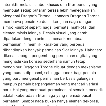
a
interaktif melalui simbol khusus dan fitur bonus yang
l
membuat setiap putaran terasa lebih menegangkan.
a
Mengenal Dragon’s Throne Habanero Dragon’s Throne
m
membawa pemain ke dunia kerajaan naga dengan
P
simbol-simbol seperti naga, permata, mahkota, dan
e
elemen mistis lainnya. Desain visual yang cerah
r
dipadukan dengan animasi menarik membuat
m
permainan ini memiliki karakter yang berbeda
a
dibandingkan banyak permainan Slot lainnya. Habanero
i
dikenal sebagai pengembang permainan digital yang
n
menghadirkan konsep sederhana namun tetap
a
menghibur. Dragon’s Throne dibuat dengan mekanisme
n
yang mudah dipahami, sehingga cocok bagi pemain
S
yang baru mengenal permainan berbasis gulungan
l
maupun pemain berpengalaman yang mencari variasi
o
baru. Hal yang membuat permainan ini semakin menarik
t
adalah keberadaan fitur naga yang menjadi pusat
O
perhatian. Simbol naga bukan hanya elemen dekorasi,
n