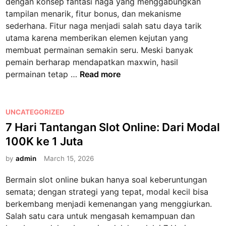
dengan konsep fantasi naga yang menggabungkan
tampilan menarik, fitur bonus, dan mekanisme
sederhana. Fitur naga menjadi salah satu daya tarik
utama karena memberikan elemen kejutan yang
membuat permainan semakin seru. Meski banyak
pemain berharap mendapatkan maxwin, hasil
D
permainan tetap …
Read more
r
a
g
P
UNCATEGORIZED
o
o
7 Hari Tantangan Slot Online: Dari Modal
n
s
100K ke 1 Juta
’
t
s
e
by
admin
March 15, 2026
T
d
Bermain slot online bukan hanya soal keberuntungan
h
i
semata; dengan strategi yang tepat, modal kecil bisa
r
n
berkembang menjadi kemenangan yang menggiurkan.
o
Salah satu cara untuk mengasah kemampuan dan
n