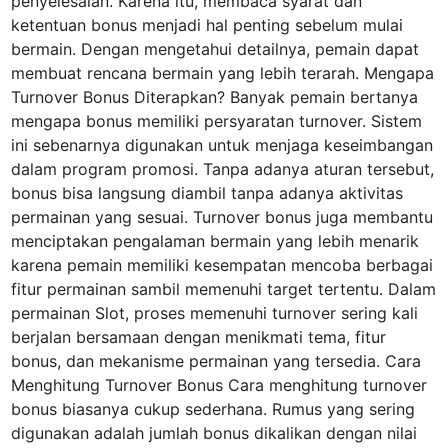
penyelesaian. Karena itu, membaca syarat dan
t
ketentuan bonus menjadi hal penting sebelum mulai
J
bermain. Dengan mengetahui detailnya, pemain dapat
P
membuat rencana bermain yang lebih terarah. Mengapa
P
Turnover Bonus Diterapkan? Banyak pemain bertanya
a
mengapa bonus memiliki persyaratan turnover. Sistem
u
ini sebenarnya digunakan untuk menjaga keseimbangan
s
dalam program promosi. Tanpa adanya aturan tersebut,
d
bonus bisa langsung diambil tanpa adanya aktivitas
i
permainan yang sesuai. Turnover bonus juga membantu
S
menciptakan pengalaman bermain yang lebih menarik
l
karena pemain memiliki kesempatan mencoba berbagai
o
fitur permainan sambil memenuhi target tertentu. Dalam
t
permainan Slot, proses memenuhi turnover sering kali
O
berjalan bersamaan dengan menikmati tema, fitur
n
bonus, dan mekanisme permainan yang tersedia. Cara
l
Menghitung Turnover Bonus Cara menghitung turnover
i
bonus biasanya cukup sederhana. Rumus yang sering
n
digunakan adalah jumlah bonus dikalikan dengan nilai
e