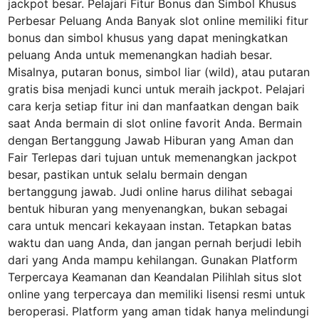
jackpot besar. Pelajari Fitur Bonus dan Simbol Khusus
Perbesar Peluang Anda Banyak slot online memiliki fitur
bonus dan simbol khusus yang dapat meningkatkan
peluang Anda untuk memenangkan hadiah besar.
Misalnya, putaran bonus, simbol liar (wild), atau putaran
gratis bisa menjadi kunci untuk meraih jackpot. Pelajari
cara kerja setiap fitur ini dan manfaatkan dengan baik
saat Anda bermain di slot online favorit Anda. Bermain
dengan Bertanggung Jawab Hiburan yang Aman dan
Fair Terlepas dari tujuan untuk memenangkan jackpot
besar, pastikan untuk selalu bermain dengan
bertanggung jawab. Judi online harus dilihat sebagai
bentuk hiburan yang menyenangkan, bukan sebagai
cara untuk mencari kekayaan instan. Tetapkan batas
waktu dan uang Anda, dan jangan pernah berjudi lebih
dari yang Anda mampu kehilangan. Gunakan Platform
Terpercaya Keamanan dan Keandalan Pilihlah situs slot
online yang terpercaya dan memiliki lisensi resmi untuk
beroperasi. Platform yang aman tidak hanya melindungi