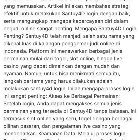
yang memuaskan. Artikel ini akan membahas strategi
efektif untuk melakukan Santuy4D login dengan baik,
serta mengungkap mengapa kepercayaan diri dalam
berjudi online sangat penting. Mengapa Santuy4D Login
Penting? Santuy4D telah menjadi salah satu nama yang
dikenal luas di kalangan penggemar judi online di
Indonesia. Platform ini menawarkan berbagai jenis
permainan mulai dari togel, slot online, hingga live
casino yang dapat dimainkan dengan mudah dan
nyaman. Namun, untuk bisa menikmati semua itu,
langkah pertama yang harus dilakukan adalah
melakukan santuy4d login. Inilah mengapa proses login
ini sangat penting: Akses ke Berbagai Permainan:
Setelah login, Anda dapat mengakses semua jenis
permainan yang tersedia di Santuy4D tanpa batasan. Ini
termasuk slot online yang seru, togel dengan berbagai
pilihan pasaran, dan pengalaman live casino yang
mendebarkan. Keamanan Data: Melalui proses login,