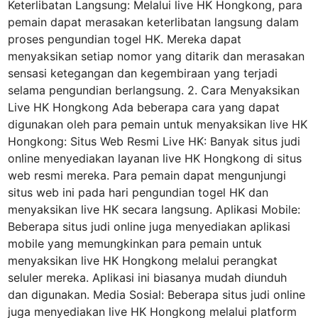
Keterlibatan Langsung: Melalui live HK Hongkong, para
pemain dapat merasakan keterlibatan langsung dalam
proses pengundian togel HK. Mereka dapat
menyaksikan setiap nomor yang ditarik dan merasakan
sensasi ketegangan dan kegembiraan yang terjadi
selama pengundian berlangsung. 2. Cara Menyaksikan
Live HK Hongkong Ada beberapa cara yang dapat
digunakan oleh para pemain untuk menyaksikan live HK
Hongkong: Situs Web Resmi Live HK: Banyak situs judi
online menyediakan layanan live HK Hongkong di situs
web resmi mereka. Para pemain dapat mengunjungi
situs web ini pada hari pengundian togel HK dan
menyaksikan live HK secara langsung. Aplikasi Mobile:
Beberapa situs judi online juga menyediakan aplikasi
mobile yang memungkinkan para pemain untuk
menyaksikan live HK Hongkong melalui perangkat
seluler mereka. Aplikasi ini biasanya mudah diunduh
dan digunakan. Media Sosial: Beberapa situs judi online
juga menyediakan live HK Hongkong melalui platform