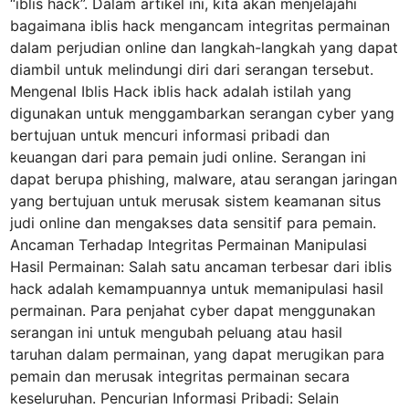
“iblis hack”. Dalam artikel ini, kita akan menjelajahi
bagaimana iblis hack mengancam integritas permainan
dalam perjudian online dan langkah-langkah yang dapat
diambil untuk melindungi diri dari serangan tersebut.
Mengenal Iblis Hack iblis hack adalah istilah yang
digunakan untuk menggambarkan serangan cyber yang
bertujuan untuk mencuri informasi pribadi dan
keuangan dari para pemain judi online. Serangan ini
dapat berupa phishing, malware, atau serangan jaringan
yang bertujuan untuk merusak sistem keamanan situs
judi online dan mengakses data sensitif para pemain.
Ancaman Terhadap Integritas Permainan Manipulasi
Hasil Permainan: Salah satu ancaman terbesar dari iblis
hack adalah kemampuannya untuk memanipulasi hasil
permainan. Para penjahat cyber dapat menggunakan
serangan ini untuk mengubah peluang atau hasil
taruhan dalam permainan, yang dapat merugikan para
pemain dan merusak integritas permainan secara
keseluruhan. Pencurian Informasi Pribadi: Selain