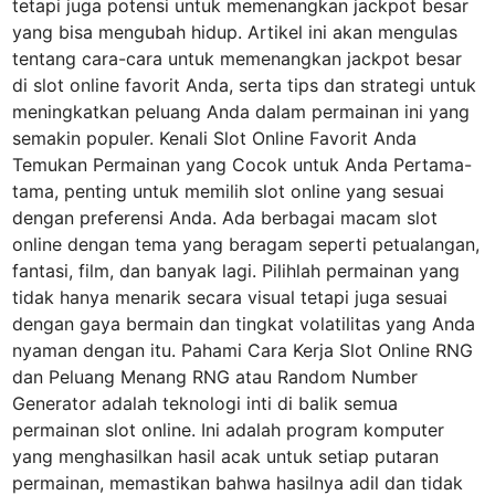
tetapi juga potensi untuk memenangkan jackpot besar
yang bisa mengubah hidup. Artikel ini akan mengulas
tentang cara-cara untuk memenangkan jackpot besar
di slot online favorit Anda, serta tips dan strategi untuk
meningkatkan peluang Anda dalam permainan ini yang
semakin populer. Kenali Slot Online Favorit Anda
Temukan Permainan yang Cocok untuk Anda Pertama-
tama, penting untuk memilih slot online yang sesuai
dengan preferensi Anda. Ada berbagai macam slot
online dengan tema yang beragam seperti petualangan,
fantasi, film, dan banyak lagi. Pilihlah permainan yang
tidak hanya menarik secara visual tetapi juga sesuai
dengan gaya bermain dan tingkat volatilitas yang Anda
nyaman dengan itu. Pahami Cara Kerja Slot Online RNG
dan Peluang Menang RNG atau Random Number
Generator adalah teknologi inti di balik semua
permainan slot online. Ini adalah program komputer
yang menghasilkan hasil acak untuk setiap putaran
permainan, memastikan bahwa hasilnya adil dan tidak