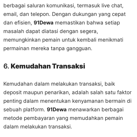
berbagai saluran komunikasi, termasuk live chat,
email, dan telepon. Dengan dukungan yang cepat
dan efisien,
91Dewa
memastikan bahwa setiap
masalah dapat diatasi dengan segera,
memungkinkan pemain untuk kembali menikmati
permainan mereka tanpa gangguan.
6.
Kemudahan Transaksi
Kemudahan dalam melakukan transaksi, baik
deposit maupun penarikan, adalah salah satu faktor
penting dalam menentukan kenyamanan bermain di
sebuah platform.
91Dewa
menawarkan berbagai
metode pembayaran yang memudahkan pemain
dalam melakukan transaksi.