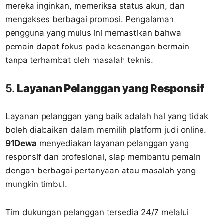
mereka inginkan, memeriksa status akun, dan
mengakses berbagai promosi. Pengalaman
pengguna yang mulus ini memastikan bahwa
pemain dapat fokus pada kesenangan bermain
tanpa terhambat oleh masalah teknis.
5.
Layanan Pelanggan yang Responsif
Layanan pelanggan yang baik adalah hal yang tidak
boleh diabaikan dalam memilih platform judi online.
91Dewa
menyediakan layanan pelanggan yang
responsif dan profesional, siap membantu pemain
dengan berbagai pertanyaan atau masalah yang
mungkin timbul.
Tim dukungan pelanggan tersedia 24/7 melalui