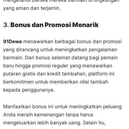
mengetahui bahwa mereka bermain di lingkungan
yang aman dan terjamin.
3.
Bonus dan Promosi Menarik
91Dewa
menawarkan berbagai bonus dan promosi
yang dirancang untuk meningkatkan pengalaman
bermain. Dari bonus selamat datang bagi pemain
baru hingga promosi reguler yang menawarkan
putaran gratis dan kredit tambahan, platform ini
berkomitmen untuk memberikan nilai tambah
kepada penggunanya.
Manfaatkan bonus ini untuk meningkatkan peluang
Anda meraih kemenangan tanpa harus
mengeluarkan lebih banyak uang. Selain itu,