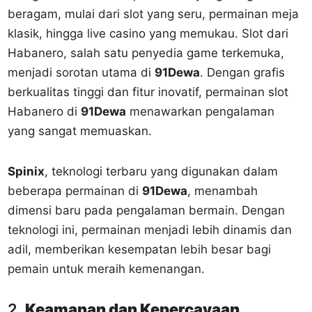
beragam, mulai dari slot yang seru, permainan meja
klasik, hingga live casino yang memukau. Slot dari
Habanero, salah satu penyedia game terkemuka,
menjadi sorotan utama di
91Dewa
. Dengan grafis
berkualitas tinggi dan fitur inovatif, permainan slot
Habanero di
91Dewa
menawarkan pengalaman
yang sangat memuaskan.
Spinix
, teknologi terbaru yang digunakan dalam
beberapa permainan di
91Dewa
, menambah
dimensi baru pada pengalaman bermain. Dengan
teknologi ini, permainan menjadi lebih dinamis dan
adil, memberikan kesempatan lebih besar bagi
pemain untuk meraih kemenangan.
2.
Keamanan dan Kepercayaan