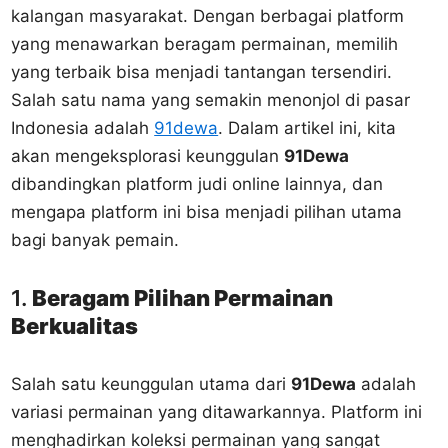
kalangan masyarakat. Dengan berbagai platform
yang menawarkan beragam permainan, memilih
yang terbaik bisa menjadi tantangan tersendiri.
Salah satu nama yang semakin menonjol di pasar
Indonesia adalah
91dewa
. Dalam artikel ini, kita
akan mengeksplorasi keunggulan
91Dewa
dibandingkan platform judi online lainnya, dan
mengapa platform ini bisa menjadi pilihan utama
bagi banyak pemain.
1.
Beragam Pilihan Permainan
Berkualitas
Salah satu keunggulan utama dari
91Dewa
adalah
variasi permainan yang ditawarkannya. Platform ini
menghadirkan koleksi permainan yang sangat