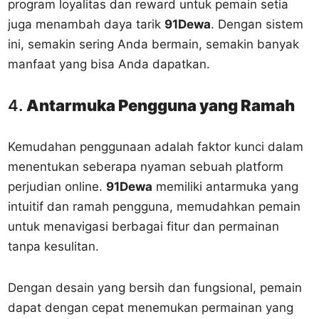
program loyalitas dan reward untuk pemain setia
juga menambah daya tarik
91Dewa
. Dengan sistem
ini, semakin sering Anda bermain, semakin banyak
manfaat yang bisa Anda dapatkan.
4.
Antarmuka Pengguna yang Ramah
Kemudahan penggunaan adalah faktor kunci dalam
menentukan seberapa nyaman sebuah platform
perjudian online.
91Dewa
memiliki antarmuka yang
intuitif dan ramah pengguna, memudahkan pemain
untuk menavigasi berbagai fitur dan permainan
tanpa kesulitan.
Dengan desain yang bersih dan fungsional, pemain
dapat dengan cepat menemukan permainan yang