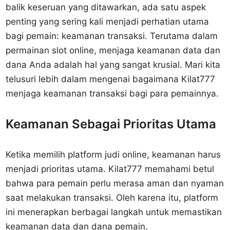
balik keseruan yang ditawarkan, ada satu aspek
penting yang sering kali menjadi perhatian utama
bagi pemain: keamanan transaksi. Terutama dalam
permainan slot online, menjaga keamanan data dan
dana Anda adalah hal yang sangat krusial. Mari kita
telusuri lebih dalam mengenai bagaimana Kilat777
menjaga keamanan transaksi bagi para pemainnya.
Keamanan Sebagai Prioritas Utama
Ketika memilih platform judi online, keamanan harus
menjadi prioritas utama. Kilat777 memahami betul
bahwa para pemain perlu merasa aman dan nyaman
saat melakukan transaksi. Oleh karena itu, platform
ini menerapkan berbagai langkah untuk memastikan
keamanan data dan dana pemain.