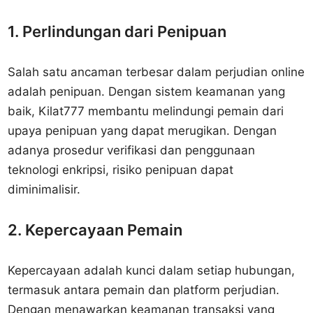
1. Perlindungan dari Penipuan
Salah satu ancaman terbesar dalam perjudian online
adalah penipuan. Dengan sistem keamanan yang
baik, Kilat777 membantu melindungi pemain dari
upaya penipuan yang dapat merugikan. Dengan
adanya prosedur verifikasi dan penggunaan
teknologi enkripsi, risiko penipuan dapat
diminimalisir.
2. Kepercayaan Pemain
Kepercayaan adalah kunci dalam setiap hubungan,
termasuk antara pemain dan platform perjudian.
Dengan menawarkan keamanan transaksi yang