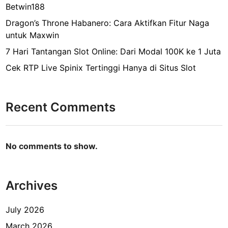
Betwin188
Dragon’s Throne Habanero: Cara Aktifkan Fitur Naga
untuk Maxwin
7 Hari Tantangan Slot Online: Dari Modal 100K ke 1 Juta
Cek RTP Live Spinix Tertinggi Hanya di Situs Slot
Recent Comments
No comments to show.
Archives
July 2026
March 2026