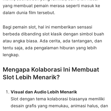
yang membuat pemain merasa seperti masuk ke
dalam dunia film tersebut.
Bagi pemain slot, hal ini memberikan sensasi
berbeda dibanding slot klasik dengan simbol buah
atau angka biasa. Ada cerita, ada tantangan, dan
tentu saja, ada pengalaman hiburan yang lebih
lengkap.
Mengapa Kolaborasi Ini Membuat
Slot Lebih Menarik?
Visual dan Audio Lebih Menarik
Slot dengan tema kolaborasi biasanya memiliki
desain grafis yang memukau, animasi halus, dan