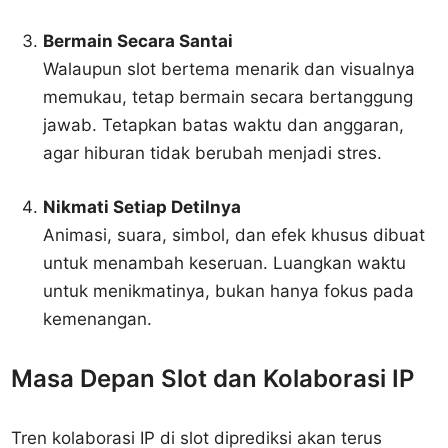
Bermain Secara Santai
Walaupun slot bertema menarik dan visualnya
memukau, tetap bermain secara bertanggung
jawab. Tetapkan batas waktu dan anggaran,
agar hiburan tidak berubah menjadi stres.
Nikmati Setiap Detilnya
Animasi, suara, simbol, dan efek khusus dibuat
untuk menambah keseruan. Luangkan waktu
untuk menikmatinya, bukan hanya fokus pada
kemenangan.
Masa Depan Slot dan Kolaborasi IP
Tren kolaborasi IP di slot diprediksi akan terus