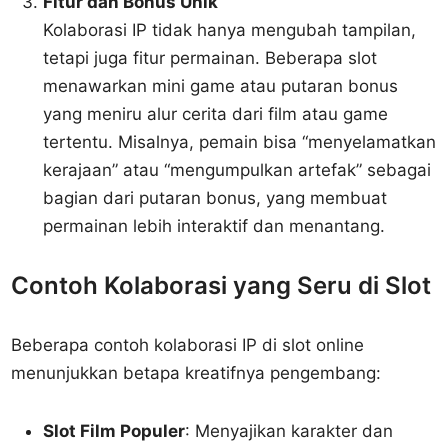
Fitur dan Bonus Unik
Kolaborasi IP tidak hanya mengubah tampilan,
tetapi juga fitur permainan. Beberapa slot
menawarkan mini game atau putaran bonus
yang meniru alur cerita dari film atau game
tertentu. Misalnya, pemain bisa “menyelamatkan
kerajaan” atau “mengumpulkan artefak” sebagai
bagian dari putaran bonus, yang membuat
permainan lebih interaktif dan menantang.
Contoh Kolaborasi yang Seru di Slot
Beberapa contoh kolaborasi IP di slot online
menunjukkan betapa kreatifnya pengembang:
Slot Film Populer
: Menyajikan karakter dan