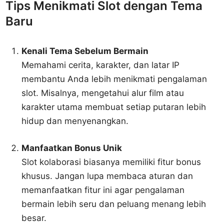
Tips Menikmati Slot dengan Tema
Baru
Kenali Tema Sebelum Bermain
Memahami cerita, karakter, dan latar IP
membantu Anda lebih menikmati pengalaman
slot. Misalnya, mengetahui alur film atau
karakter utama membuat setiap putaran lebih
hidup dan menyenangkan.
Manfaatkan Bonus Unik
Slot kolaborasi biasanya memiliki fitur bonus
khusus. Jangan lupa membaca aturan dan
memanfaatkan fitur ini agar pengalaman
bermain lebih seru dan peluang menang lebih
besar.