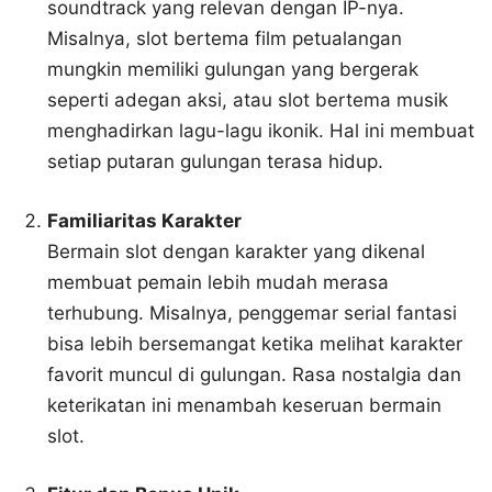
soundtrack yang relevan dengan IP-nya.
Misalnya, slot bertema film petualangan
mungkin memiliki gulungan yang bergerak
seperti adegan aksi, atau slot bertema musik
menghadirkan lagu-lagu ikonik. Hal ini membuat
setiap putaran gulungan terasa hidup.
Familiaritas Karakter
Bermain slot dengan karakter yang dikenal
membuat pemain lebih mudah merasa
terhubung. Misalnya, penggemar serial fantasi
bisa lebih bersemangat ketika melihat karakter
favorit muncul di gulungan. Rasa nostalgia dan
keterikatan ini menambah keseruan bermain
slot.