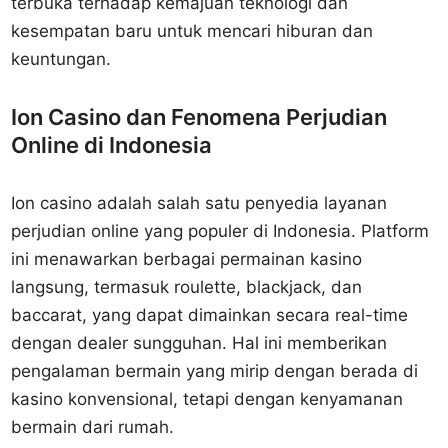
terbuka terhadap kemajuan teknologi dan
kesempatan baru untuk mencari hiburan dan
keuntungan.
Ion Casino dan Fenomena Perjudian
Online di Indonesia
Ion casino adalah salah satu penyedia layanan
perjudian online yang populer di Indonesia. Platform
ini menawarkan berbagai permainan kasino
langsung, termasuk roulette, blackjack, dan
baccarat, yang dapat dimainkan secara real-time
dengan dealer sungguhan. Hal ini memberikan
pengalaman bermain yang mirip dengan berada di
kasino konvensional, tetapi dengan kenyamanan
bermain dari rumah.