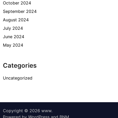
October 2024
September 2024
August 2024
July 2024
June 2024
May 2024
Categories
Uncategorized
Copyright © 2026
www
.
Powered by
WordPress
and
BNM
.