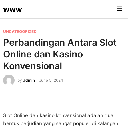
Skip
www
Mai
to
Me
content
P
UNCATEGORIZED
o
Perbandingan Antara Slot
s
Online dan Kasino
t
e
Konvensional
d
i
by
admin
June 5, 2024
n
Slot Online dan kasino konvensional adalah dua
bentuk perjudian yang sangat populer di kalangan