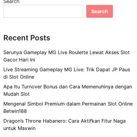
Search
Search
Recent Posts
Serunya Gameplay MG Live Roulette Lewat Akses Slot
Gacor Hari Ini
Live Streaming Gameplay MG Live: Trik Dapat JP Paus
di Slot Online
Apa Itu Turnover Bonus dan Cara Memenuhinya dengan
Mudah Slot
Mengenal Simbol Premium dalam Permainan Slot Online
Betwin188
Dragon’s Throne Habanero: Cara Aktifkan Fitur Naga
untuk Maxwin