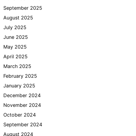
September 2025
August 2025
July 2025
June 2025
May 2025
April 2025
March 2025
February 2025
January 2025
December 2024
November 2024
October 2024
September 2024
August 2024