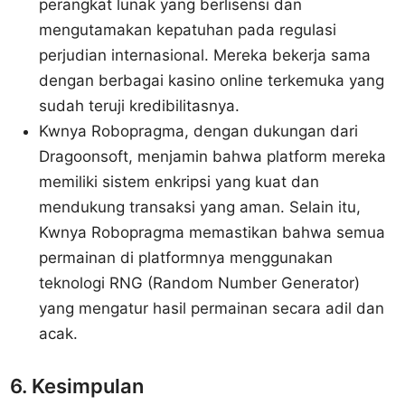
perangkat lunak yang berlisensi dan
mengutamakan kepatuhan pada regulasi
perjudian internasional. Mereka bekerja sama
dengan berbagai kasino online terkemuka yang
sudah teruji kredibilitasnya.
Kwnya Robopragma, dengan dukungan dari
Dragoonsoft, menjamin bahwa platform mereka
memiliki sistem enkripsi yang kuat dan
mendukung transaksi yang aman. Selain itu,
Kwnya Robopragma memastikan bahwa semua
permainan di platformnya menggunakan
teknologi RNG (Random Number Generator)
yang mengatur hasil permainan secara adil dan
acak.
6. Kesimpulan