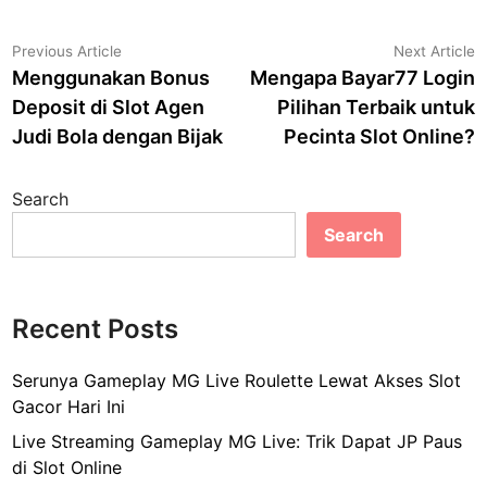
Post
Previous
N
Previous Article
Next Article
article:
a
Menggunakan Bonus
Mengapa Bayar77 Login
navigation
Deposit di Slot Agen
Pilihan Terbaik untuk
Judi Bola dengan Bijak
Pecinta Slot Online?
Search
Search
Recent Posts
Serunya Gameplay MG Live Roulette Lewat Akses Slot
Gacor Hari Ini
Live Streaming Gameplay MG Live: Trik Dapat JP Paus
di Slot Online