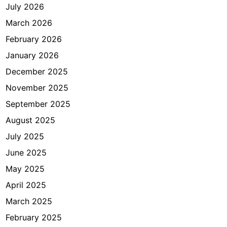
July 2026
March 2026
February 2026
January 2026
December 2025
November 2025
September 2025
August 2025
July 2025
June 2025
May 2025
April 2025
March 2025
February 2025