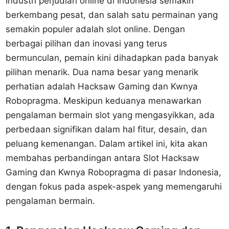
Industri perjudian online di Indonesia semakin
berkembang pesat, dan salah satu permainan yang
semakin populer adalah slot online. Dengan
berbagai pilihan dan inovasi yang terus
bermunculan, pemain kini dihadapkan pada banyak
pilihan menarik. Dua nama besar yang menarik
perhatian adalah Hacksaw Gaming dan Kwnya
Robopragma. Meskipun keduanya menawarkan
pengalaman bermain slot yang mengasyikkan, ada
perbedaan signifikan dalam hal fitur, desain, dan
peluang kemenangan. Dalam artikel ini, kita akan
membahas perbandingan antara Slot Hacksaw
Gaming dan Kwnya Robopragma di pasar Indonesia,
dengan fokus pada aspek-aspek yang memengaruhi
pengalaman bermain.