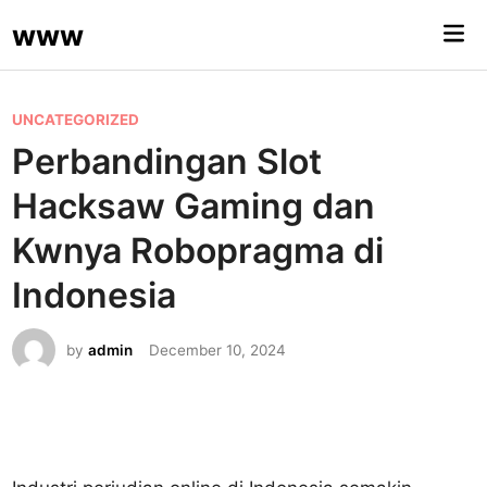
Skip
www
Mai
to
Me
content
P
UNCATEGORIZED
o
Perbandingan Slot
s
Hacksaw Gaming dan
t
e
Kwnya Robopragma di
d
Indonesia
i
n
by
admin
December 10, 2024