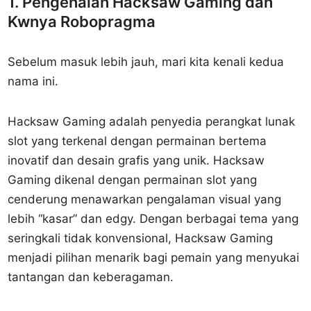
1. Pengenalan Hacksaw Gaming dan
Kwnya Robopragma
Sebelum masuk lebih jauh, mari kita kenali kedua
nama ini.
Hacksaw Gaming adalah penyedia perangkat lunak
slot yang terkenal dengan permainan bertema
inovatif dan desain grafis yang unik. Hacksaw
Gaming dikenal dengan permainan slot yang
cenderung menawarkan pengalaman visual yang
lebih “kasar” dan edgy. Dengan berbagai tema yang
seringkali tidak konvensional, Hacksaw Gaming
menjadi pilihan menarik bagi pemain yang menyukai
tantangan dan keberagaman.