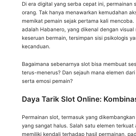
Di era digital yang serba cepat ini, permainan 
orang. Tak hanya menawarkan kemudahan akse
memikat pemain sejak pertama kali mencoba.
adalah Habanero, yang dikenal dengan visual m
keseruan bermain, tersimpan sisi psikologis 
kecanduan.
Bagaimana sebenarnya slot bisa membuat ses
terus-menerus? Dan sejauh mana elemen dari
serta emosi pemain?
Daya Tarik Slot Online: Kombinas
Permainan slot, termasuk yang dikembangkan 
yang sangat halus. Salah satu elemen terkuat
memiliki kendali terhadap hasil permainan, pa