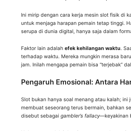
Ini mirip dengan cara kerja mesin slot fisik di 
untuk menjaga harapan pemain tetap tinggi.
serupa di dunia digital, hanya saja dalam for
Faktor lain adalah
efek kehilangan waktu
. Sa
terhadap waktu. Mereka mungkin merasa baru 
jam. Inilah mengapa pemain bisa “terjebak” d
Pengaruh Emosional: Antara H
Slot bukan hanya soal menang atau kalah; ini
membuat seseorang terus bermain, bahkan set
disebut sebagai
gambler’s fallacy
—keyakinan b