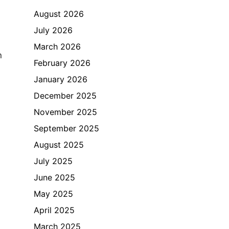
August 2026
July 2026
March 2026
n
February 2026
January 2026
December 2025
November 2025
September 2025
August 2025
July 2025
June 2025
May 2025
April 2025
March 2025