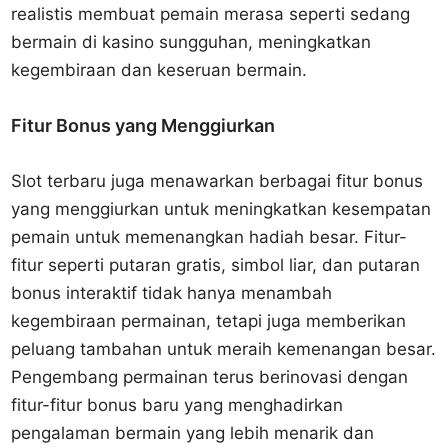
realistis membuat pemain merasa seperti sedang
bermain di kasino sungguhan, meningkatkan
kegembiraan dan keseruan bermain.
Fitur Bonus yang Menggiurkan
Slot terbaru juga menawarkan berbagai fitur bonus
yang menggiurkan untuk meningkatkan kesempatan
pemain untuk memenangkan hadiah besar. Fitur-
fitur seperti putaran gratis, simbol liar, dan putaran
bonus interaktif tidak hanya menambah
kegembiraan permainan, tetapi juga memberikan
peluang tambahan untuk meraih kemenangan besar.
Pengembang permainan terus berinovasi dengan
fitur-fitur bonus baru yang menghadirkan
pengalaman bermain yang lebih menarik dan