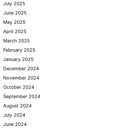
July 2025
June 2025
May 2025
April 2025
March 2025
February 2025
January 2025
December 2024
November 2024
October 2024
September 2024
August 2024
July 2024
June 2024