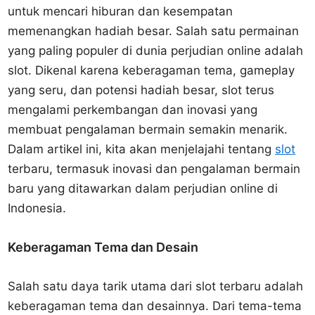
untuk mencari hiburan dan kesempatan
memenangkan hadiah besar. Salah satu permainan
yang paling populer di dunia perjudian online adalah
slot. Dikenal karena keberagaman tema, gameplay
yang seru, dan potensi hadiah besar, slot terus
mengalami perkembangan dan inovasi yang
membuat pengalaman bermain semakin menarik.
Dalam artikel ini, kita akan menjelajahi tentang
slot
terbaru, termasuk inovasi dan pengalaman bermain
baru yang ditawarkan dalam perjudian online di
Indonesia.
Keberagaman Tema dan Desain
Salah satu daya tarik utama dari slot terbaru adalah
keberagaman tema dan desainnya. Dari tema-tema