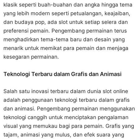
klasik seperti buah-buahan dan angka hingga tema
yang lebih modern seperti petualangan, keajaiban,
dan budaya pop, ada slot untuk setiap selera dan
preferensi pemain. Pengembang permainan terus
menghadirkan tema-tema baru dan desain yang
menarik untuk memikat para pemain dan menjaga
kesegaran permainan.
Teknologi Terbaru dalam Grafis dan Animasi
Salah satu inovasi terbaru dalam dunia slot online
adalah penggunaan teknologi terbaru dalam grafis
dan animasi. Pengembang permainan menggunakan
teknologi canggih untuk menciptakan pengalaman
visual yang memukau bagi para pemain. Grafis yang
tajam, animasi yang mulus, dan efek suara yang