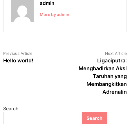
admin
More by admin
Post
Previous
N
Previous Article
Next Article
article:
a
Hello world!
Ligaciputra:
navigation
Menghadirkan Aksi
Taruhan yang
Membangkitkan
Adrenalin
Search
Search