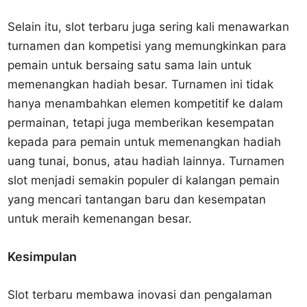
Selain itu, slot terbaru juga sering kali menawarkan
turnamen dan kompetisi yang memungkinkan para
pemain untuk bersaing satu sama lain untuk
memenangkan hadiah besar. Turnamen ini tidak
hanya menambahkan elemen kompetitif ke dalam
permainan, tetapi juga memberikan kesempatan
kepada para pemain untuk memenangkan hadiah
uang tunai, bonus, atau hadiah lainnya. Turnamen
slot menjadi semakin populer di kalangan pemain
yang mencari tantangan baru dan kesempatan
untuk meraih kemenangan besar.
Kesimpulan
Slot terbaru membawa inovasi dan pengalaman