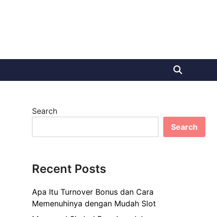
Search
Search
Recent Posts
Apa Itu Turnover Bonus dan Cara
Memenuhinya dengan Mudah Slot