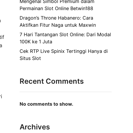
Mengenal Simbol Premium dalam
Permainan Slot Online Betwin188
Dragon’s Throne Habanero: Cara
n
Aktifkan Fitur Naga untuk Maxwin
7 Hari Tantangan Slot Online: Dari Modal
if
100K ke 1 Juta
a
Cek RTP Live Spinix Tertinggi Hanya di
Situs Slot
Recent Comments
i
No comments to show.
Archives