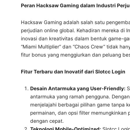
Peran Hacksaw Gaming dalam Industri Perju
Hacksaw Gaming adalah salah satu pengemban
perjudian online global. Kehadiran mereka di 
inovasi dan kreativitas dalam bentuk game-
“Miami Multiplier” dan “Chaos Crew” tidak han
fitur bonus yang menggiurkan dan peluang be
Fitur Terbaru dan Inovatif dari Slotcc Login
Desain Antarmuka yang User-Friendly:
S
antarmuka yang ramah pengguna. Dengan n
menjelajahi berbagai pilihan game tanpa kes
permainan, dan opsi filter memungkinkan
dengan cepat.
Teknologi Mobile-Optimized:
Slotcc Logi