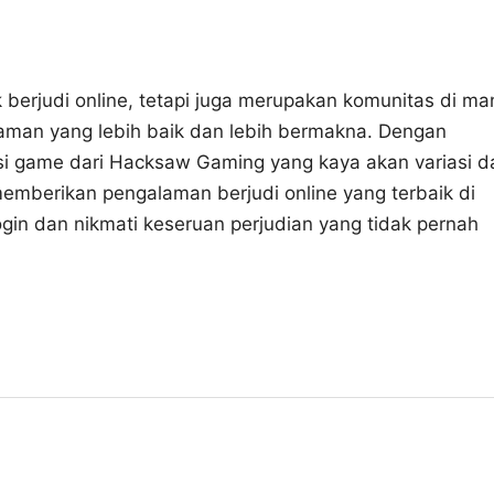
 berjudi online, tetapi juga merupakan komunitas di ma
aman yang lebih baik dan lebih bermakna. Dengan
leksi game dari Hacksaw Gaming yang kaya akan variasi d
memberikan pengalaman berjudi online yang terbaik di
gin dan nikmati keseruan perjudian yang tidak pernah