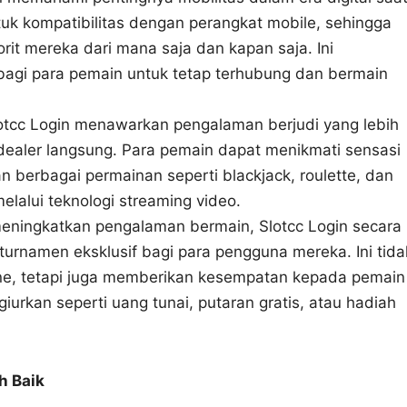
ntuk kompatibilitas dengan perangkat mobile, sehingga
it mereka dari mana saja dan kapan saja. Ini
 bagi para pemain untuk tetap terhubung dan bermain
otcc Login menawarkan pengalaman berjudi yang lebih
n dealer langsung. Para pemain dapat menikmati sensasi
 berbagai permainan seperti blackjack, roulette, dan
elalui teknologi streaming video.
ningkatkan pengalaman bermain, Slotcc Login secara
urnamen eksklusif bagi para pengguna mereka. Ini tida
ne, tetapi juga memberikan kesempatan kepada pemain
kan seperti uang tunai, putaran gratis, atau hadiah
h Baik