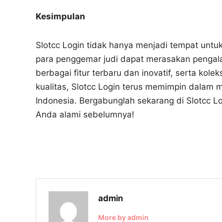
Kesimpulan
Slotcc Login tidak hanya menjadi tempat untuk
para penggemar judi dapat merasakan pengal
berbagai fitur terbaru dan inovatif, serta ko
kualitas, Slotcc Login terus memimpin dalam 
Indonesia. Bergabunglah sekarang di Slotcc Lo
Anda alami sebelumnya!
admin
More by admin