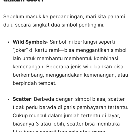
Sebelum masuk ke perbandingan, mari kita pahami
dulu secara singkat dua simbol penting ini.
Wild Symbols
: Simbol ini berfungsi seperti
“joker” di kartu remi—bisa menggantikan simbol
lain untuk membantu membentuk kombinasi
kemenangan. Beberapa jenis wild bahkan bisa
berkembang, menggandakan kemenangan, atau
berpindah tempat.
Scatter
: Berbeda dengan simbol biasa, scatter
tidak perlu berada di garis pembayaran tertentu.
Cukup muncul dalam jumlah tertentu di layar,
biasanya 3 atau lebih, scatter bisa membuka
fitur bonus seperti free spin atau game