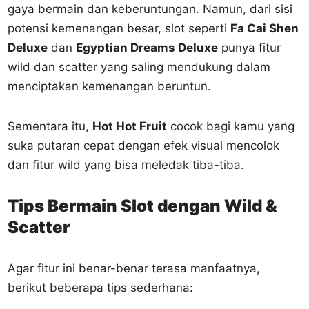
gaya bermain dan keberuntungan. Namun, dari sisi
potensi kemenangan besar, slot seperti
Fa Cai Shen
Deluxe
dan
Egyptian Dreams Deluxe
punya fitur
wild dan scatter yang saling mendukung dalam
menciptakan kemenangan beruntun.
Sementara itu,
Hot Hot Fruit
cocok bagi kamu yang
suka putaran cepat dengan efek visual mencolok
dan fitur wild yang bisa meledak tiba-tiba.
Tips Bermain Slot dengan Wild &
Scatter
Agar fitur ini benar-benar terasa manfaatnya,
berikut beberapa tips sederhana: