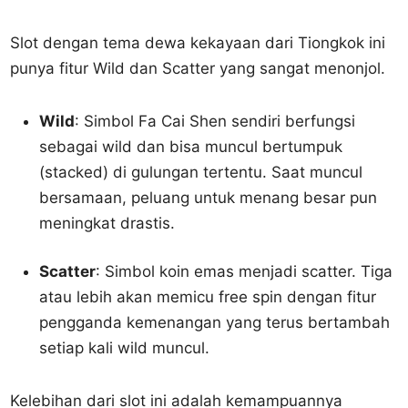
Slot dengan tema dewa kekayaan dari Tiongkok ini
punya fitur Wild dan Scatter yang sangat menonjol.
Wild
: Simbol Fa Cai Shen sendiri berfungsi
sebagai wild dan bisa muncul bertumpuk
(stacked) di gulungan tertentu. Saat muncul
bersamaan, peluang untuk menang besar pun
meningkat drastis.
Scatter
: Simbol koin emas menjadi scatter. Tiga
atau lebih akan memicu free spin dengan fitur
pengganda kemenangan yang terus bertambah
setiap kali wild muncul.
Kelebihan dari slot ini adalah kemampuannya