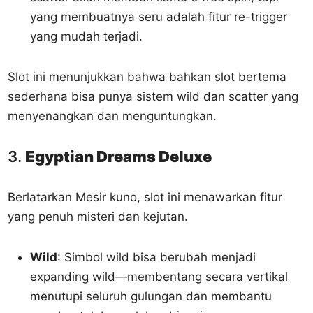
yang membuatnya seru adalah fitur re-trigger
yang mudah terjadi.
Slot ini menunjukkan bahwa bahkan slot bertema
sederhana bisa punya sistem wild dan scatter yang
menyenangkan dan menguntungkan.
3.
Egyptian Dreams Deluxe
Berlatarkan Mesir kuno, slot ini menawarkan fitur
yang penuh misteri dan kejutan.
Wild
: Simbol wild bisa berubah menjadi
expanding wild—membentang secara vertikal
menutupi seluruh gulungan dan membantu