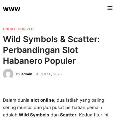
Skip
www
Mai
to
Me
content
P
UNCATEGORIZED
o
Wild Symbols & Scatter:
s
Perbandingan Slot
t
e
Habanero Populer
d
i
by
admin
August 6, 2025
n
Dalam dunia
slot online
, dua istilah yang paling
sering muncul dan jadi pusat perhatian pemain
adalah
Wild Symbols
dan
Scatter
. Kedua fitur ini