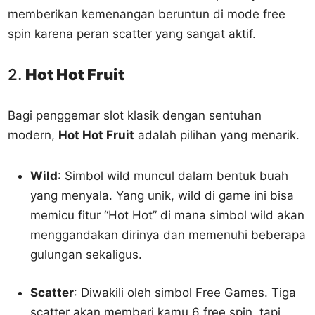
memberikan kemenangan beruntun di mode free
spin karena peran scatter yang sangat aktif.
2.
Hot Hot Fruit
Bagi penggemar slot klasik dengan sentuhan
modern,
Hot Hot Fruit
adalah pilihan yang menarik.
Wild
: Simbol wild muncul dalam bentuk buah
yang menyala. Yang unik, wild di game ini bisa
memicu fitur “Hot Hot” di mana simbol wild akan
menggandakan dirinya dan memenuhi beberapa
gulungan sekaligus.
Scatter
: Diwakili oleh simbol Free Games. Tiga
scatter akan memberi kamu 6 free spin, tapi