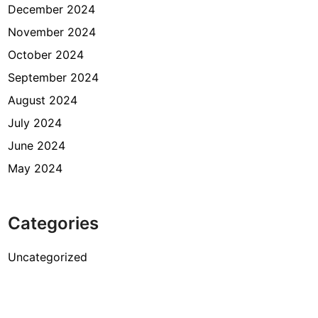
December 2024
November 2024
October 2024
September 2024
August 2024
July 2024
June 2024
May 2024
Categories
Uncategorized